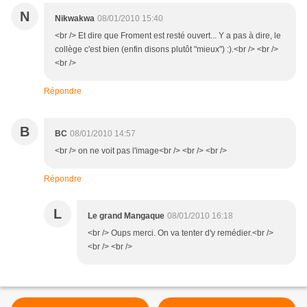
N
Nikwakwa
08/01/2010 15:40
<br /> Et dire que Froment est resté ouvert... Y a pas à dire, le
collège c'est bien (enfin disons plutôt "mieux") :).<br /> <br />
<br />
Répondre
B
BC
08/01/2010 14:57
<br /> on ne voit pas l'image<br /> <br /> <br />
Répondre
L
Le grand Mangaque
08/01/2010 16:18
<br /> Oups merci. On va tenter d'y remédier.<br />
<br /> <br />