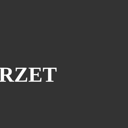
Piège À Com
(10)
20th Century Boys
(9)
Semaine Des Talents
(9)
Dédi-Festival
(8)
Prépublication
(8)
Musiques
(7)
Convention
(5)
URZET
Folktales
(5)
Le Dessin Du Mois
(5)
Partenariat Le Navire
(5)
Refondation
(5)
48hbd
(4)