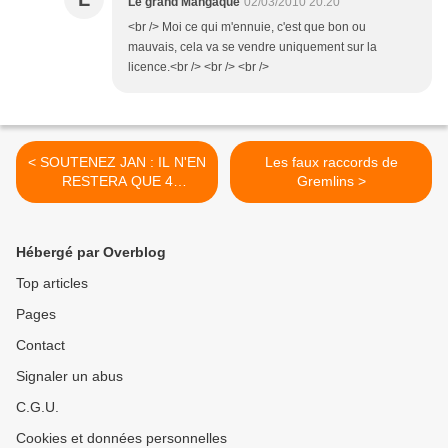
Le grand Mangaque
02/03/2010 20:20
<br /> Moi ce qui m'ennuie, c'est que bon ou
mauvais, cela va se vendre uniquement sur la
licence.<br /> <br /> <br />
< SOUTENEZ JAN : IL N'EN
Les faux raccords de
RESTERA QUE 4
Gremlins >
(L'EPREUVE)
Hébergé par Overblog
Top articles
Pages
Contact
Signaler un abus
C.G.U.
Cookies et données personnelles