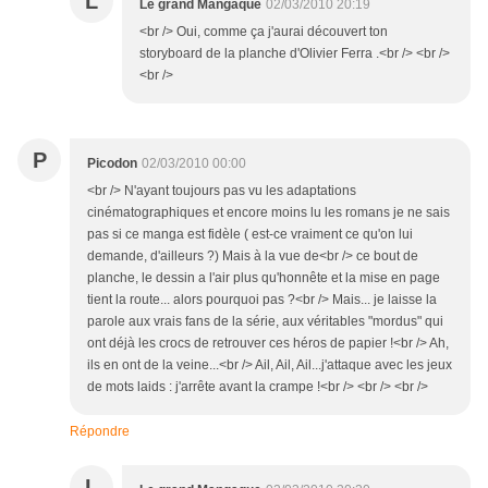
L
Le grand Mangaque
02/03/2010 20:19
<br /> Oui, comme ça j'aurai découvert ton
storyboard de la planche d'Olivier Ferra .<br /> <br />
<br />
P
Picodon
02/03/2010 00:00
<br /> N'ayant toujours pas vu les adaptations
cinématographiques et encore moins lu les romans je ne sais
pas si ce manga est fidèle ( est-ce vraiment ce qu'on lui
demande, d'ailleurs ?) Mais à la vue de<br /> ce bout de
planche, le dessin a l'air plus qu'honnête et la mise en page
tient la route... alors pourquoi pas ?<br /> Mais... je laisse la
parole aux vrais fans de la série, aux véritables "mordus" qui
ont déjà les crocs de retrouver ces héros de papier !<br /> Ah,
ils en ont de la veine...<br /> Ail, Ail, Ail...j'attaque avec les jeux
de mots laids : j'arrête avant la crampe !<br /> <br /> <br />
Répondre
L