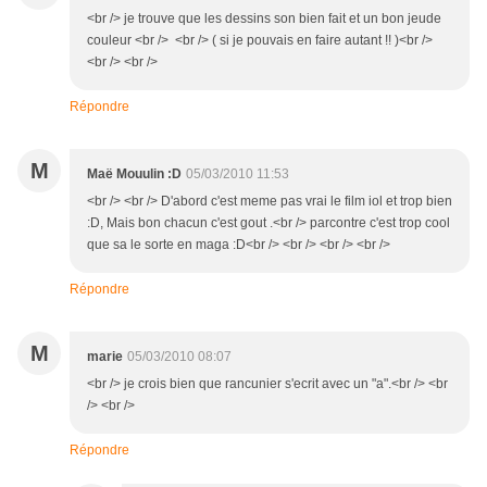
<br /> je trouve que les dessins son bien fait et un bon jeude
couleur <br /> <br /> ( si je pouvais en faire autant !! )<br />
<br /> <br />
Répondre
M
Maë Mouulin :D
05/03/2010 11:53
<br /> <br /> D'abord c'est meme pas vrai le film iol et trop bien
:D, Mais bon chacun c'est gout .<br /> parcontre c'est trop cool
que sa le sorte en maga :D<br /> <br /> <br /> <br />
Répondre
M
marie
05/03/2010 08:07
<br /> je crois bien que rancunier s'ecrit avec un "a".<br /> <br
/> <br />
Répondre