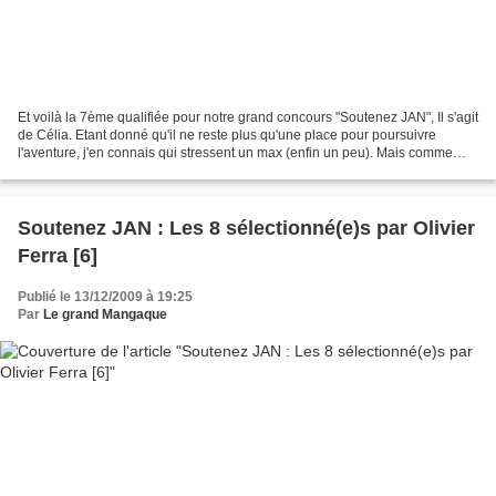
Et voilà la 7ème qualifiée pour notre grand concours "Soutenez JAN", Il s'agit
de Célia. Etant donné qu'il ne reste plus qu'une place pour poursuivre
l'aventure, j'en connais qui stressent un max (enfin un peu). Mais comme
disait le Baron Pierre, une...
Soutenez JAN : Les 8 sélectionné(e)s par Olivier
Ferra [6]
Publié le 13/12/2009 à 19:25
Par
Le grand Mangaque