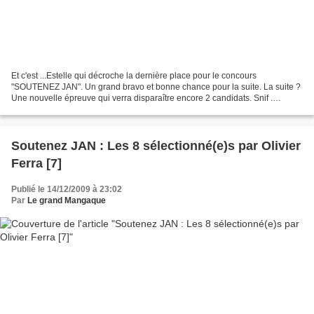
Et c'est ...Estelle qui décroche la dernière place pour le concours
"SOUTENEZ JAN". Un grand bravo et bonne chance pour la suite. La suite ?
Une nouvelle épreuve qui verra disparaître encore 2 candidats. Snif .
"SOUTENEZ JAN - les 6 " sera une terrible...
Soutenez JAN : Les 8 sélectionné(e)s par Olivier
Ferra [7]
Publié le 14/12/2009 à 23:02
Par
Le grand Mangaque