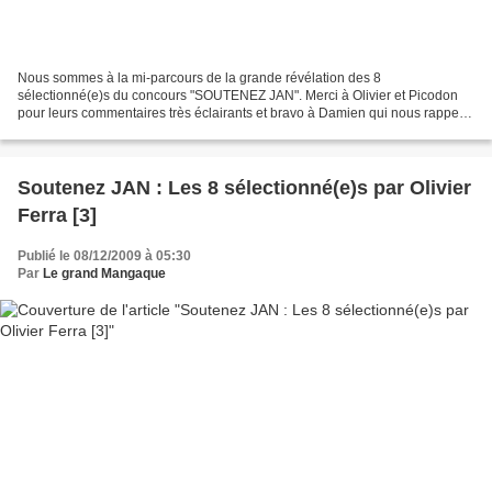
Nous sommes à la mi-parcours de la grande révélation des 8
sélectionné(e)s du concours "SOUTENEZ JAN". Merci à Olivier et Picodon
pour leurs commentaires très éclairants et bravo à Damien qui nous rappelle
la convivialité des repas en famille. Et n'hésitez...
Soutenez JAN : Les 8 sélectionné(e)s par Olivier
Ferra [3]
Publié le 08/12/2009 à 05:30
Par
Le grand Mangaque