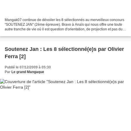
Mangak07 continue de dévoiler les 8 sélectionnés au merveilleux concours
"SOUTENEZ JAN" (2ème épreuve). Bravo à Anaïs qui nous offre une toute
autre tranche de vie où il est question d'orientation, de projection et pas du
tout de mouton... Et parce qu'Olivier...
Soutenez Jan : Les 8 sélectionné(e)s par Olivier
Ferra [2]
Publié le 07/12/2009 à 05:30
Par
Le grand Mangaque