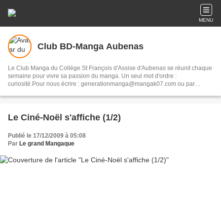
MENU
Club BD-Manga Aubenas
Le Club Manga du Collège St François d'Assise d'Aubenas se réunit chaque
semaine pour vivre sa passion du manga. Un seul mot d'ordre :
curiosité.Pour nous écrire : generationmanga@mangak07.com ou par
courrier à : Club Manga / Collège St François d'Assise BP 83 07203
Aubenas
Le Ciné-Noël s'affiche (1/2)
Publié le 17/12/2009 à 05:08
Par
Le grand Mangaque