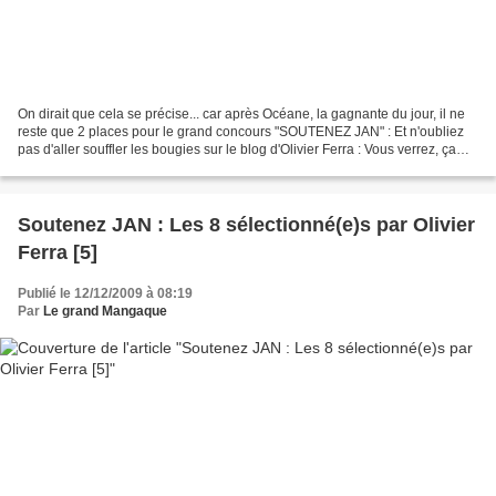
On dirait que cela se précise... car après Océane, la gagnante du jour, il ne
reste que 2 places pour le grand concours "SOUTENEZ JAN" : Et n'oubliez
pas d'aller souffler les bougies sur le blog d'Olivier Ferra : Vous verrez, ça
décoiffe ... Enfin ...bientôt...
Soutenez JAN : Les 8 sélectionné(e)s par Olivier
Ferra [5]
Publié le 12/12/2009 à 08:19
Par
Le grand Mangaque