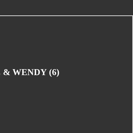
EXPO)
LES CONCOURS EN COURS
Links
Nos partenaires
PORTES OUVERTES (Samedi 17
mai)
Soutenez Jan : on passe aux acts
Souvenirs d'une dédicace :
 & WENDY (6)
19/10/2008 (Espace Temps)
Souvenirs d'une dédicace : 27/09/08
Triptyque Parcours Images
UN APRES MIDI MANGA