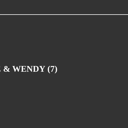
Appel à projets : Vidéo 2mn
Archives (agenda)
Archives (dernières minutes)
archives dernières minutes (sept
2008
Atelier de Pratiques Artistiques
Bande dessinée
Du côté de la blogosphère
 & WENDY (7)
Festivals
Info pratique / D'un site à l'autre
L'agenda des dédicaces
L'agenda du Club Manga
L'agenda du Club Manga
Le cahier de texte du club manga
Le cahier de texte du club manga (