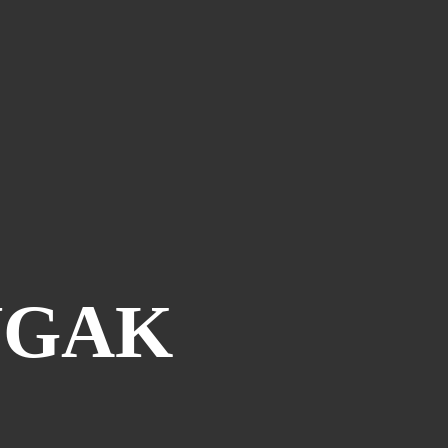
Le Coin Des Lecteurs
(41)
Zerriouh
(41)
Mystère
(41)
La Case De L'autre Tome
(38)
Festi West Country
(36)
One Piece Year
(35)
Dédicaces
(34)
Olivier Ferra
(34)
Parcours Images
(33)
Soutenez Jan
(33)
NGAK
Génération Manga
(31)
A La Maison
(30)
Blogman
(28)
Reno Lemaire
(28)
Culture & Loisirs (dédicaces)
(27)