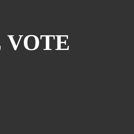
Piège À Com
(10)
20th Century Boys
(9)
Semaine Des Talents
(9)
E VOTE
Dédi-Festival
(8)
Prépublication
(8)
Musiques
(7)
Convention
(5)
Folktales
(5)
Le Dessin Du Mois
(5)
Partenariat Le Navire
(5)
Refondation
(5)
48hbd
(4)