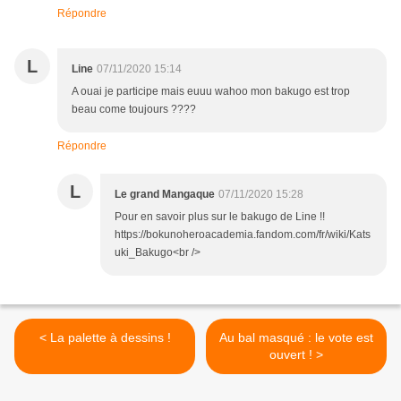
Répondre
L
Line
07/11/2020 15:14
A ouai je participe mais euuu wahoo mon bakugo est trop
beau come toujours ????
Répondre
L
Le grand Mangaque
07/11/2020 15:28
Pour en savoir plus sur le bakugo de Line !!
https://bokunoheroacademia.fandom.com/fr/wiki/Kats
uki_Bakugo<br />
< La palette à dessins !
Au bal masqué : le vote est
ouvert ! >