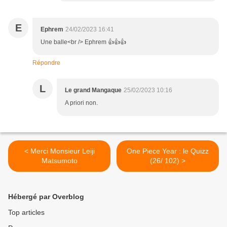
E
Ephrem
24/02/2023 16:41
Une balle<br /> Ephrem 👍👍👍
Répondre
L
Le grand Mangaque
25/02/2023 10:16
A priori non.
< Merci Monsieur Leiji
One Piece Year : le Quizz
Matsumoto
(26/ 102) >
Hébergé par Overblog
Top articles