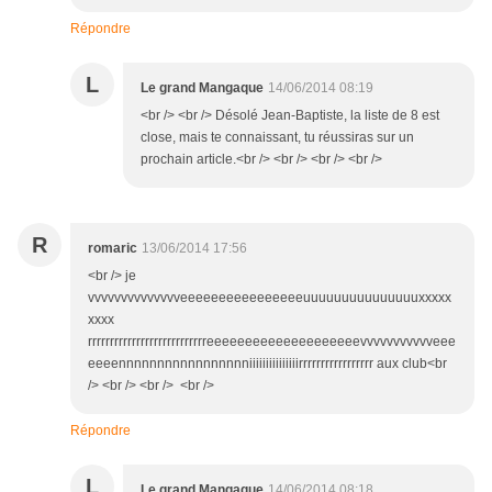
Répondre
L
Le grand Mangaque
14/06/2014 08:19
<br /> <br /> Désolé Jean-Baptiste, la liste de 8 est
close, mais te connaissant, tu réussiras sur un
prochain article.<br /> <br /> <br /> <br />
R
romaric
13/06/2014 17:56
<br /> je
vvvvvvvvvvvvvveeeeeeeeeeeeeeeeuuuuuuuuuuuuuuuxxxxx
xxxx
rrrrrrrrrrrrrrrrrrrrrrrrrrreeeeeeeeeeeeeeeeeeeevvvvvvvvvvveee
eeeennnnnnnnnnnnnnnnniiiiiiiiiiiiiiirrrrrrrrrrrrrrrrr aux club<br
/> <br /> <br /> <br />
Répondre
L
Le grand Mangaque
14/06/2014 08:18