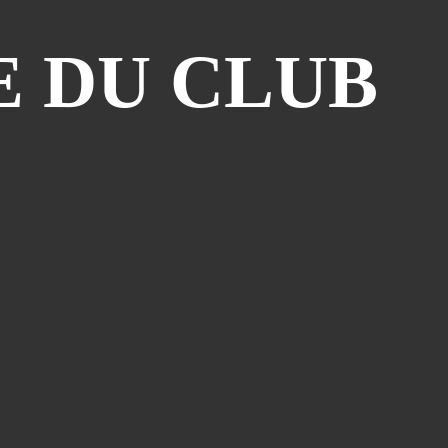
Piège À Com
(10)
 DU CLUB
20th Century Boys
(9)
Semaine Des Talents
(9)
Dédi-Festival
(8)
Prépublication
(8)
Musiques
(7)
Convention
(5)
Folktales
(5)
Le Dessin Du Mois
(5)
Partenariat Le Navire
(5)
Refondation
(5)
48hbd
(4)