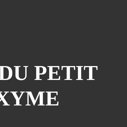
Le Coin Des Lecteurs
(41)
Zerriouh
(41)
Mystère
(41)
La Case De L'autre Tome
(38)
Festi West Country
(36)
One Piece Year
(35)
Dédicaces
(34)
 DU PETIT
Olivier Ferra
(34)
Parcours Images
(33)
Soutenez Jan
(33)
AXYME
Génération Manga
(31)
A La Maison
(30)
Blogman
(28)
Reno Lemaire
(28)
Culture & Loisirs (dédicaces)
(27)