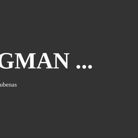
Atelier Bd St François D'assise
(26)
Voeux
(24)
Les Sisters
(22)
Grapholexique
(19)
"des Nouvelles De ..."
(17)
MAN ...
Cosplay
(15)
Interview
(15)
La Légende Dorée
(14)
Burzet
(13)
Aubenas
Tombola
(13)
Les Anciens
(12)
Mangak07
(12)
Lèche-Vitrines
(10)
Miya
(10)
Partenariat Fnac
(10)