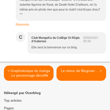
suberbe figurine de Ryuk, de Death Note! D'ailleurs, on l'a
même pris en photo rien que pour le club!! c'est tit pas chou?
^^
Répondre
C
Club MangaKa du Collège St Régis
05/08/2007
d'Aubenas
00:38
Elle sera la bienvenue sur ce blog.
< Grapholexique du manga
Le retour de Blogman ... >
: Le personnage décoiffé
Hébergé par Overblog
Top articles
Pages