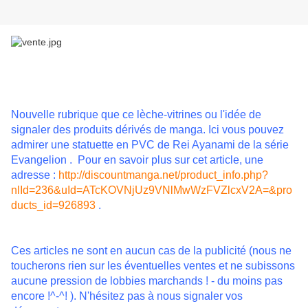
Nouvelle rubrique que ce lèche-vitrines ou l'idée de
signaler des produits dérivés de manga. Ici vous pouvez
admirer une statuette en PVC de Rei Ayanami de la série
Evangelion . Pour en savoir plus sur cet article, une
adresse :
http://discountmanga.net/product_info.php?
nlId=236&uId=ATcKOVNjUz9VNlMwWzFVZlcxV2A=&pro
ducts_id=926893
.
Ces articles ne sont en aucun cas de la publicité (nous ne
toucherons rien sur les éventuelles ventes et ne subissons
aucune pression de lobbies marchands ! - du moins pas
encore !^-^! ). N'hésitez pas à nous signaler vos