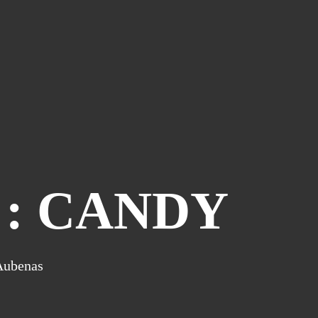
Atelier Bd St François D'assise
(26)
Voeux
(24)
Les Sisters
(22)
Grapholexique
(19)
"des Nouvelles De ..."
(17)
Cosplay
(15)
Interview
(15)
La Légende Dorée
(14)
Burzet
(13)
 : CANDY
Tombola
(13)
Les Anciens
(12)
Mangak07
(12)
Aubenas
Lèche-Vitrines
(10)
Miya
(10)
Partenariat Fnac
(10)