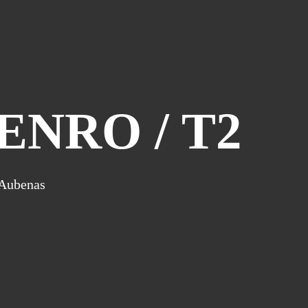
Piège À Com
(10)
20th Century Boys
(9)
Semaine Des Talents
(9)
Dédi-Festival
(8)
Prépublication
(8)
ENRO / T2
Musiques
(7)
Convention
(5)
Folktales
(5)
Le Dessin Du Mois
(5)
'Aubenas
Partenariat Le Navire
(5)
Refondation
(5)
48hbd
(4)