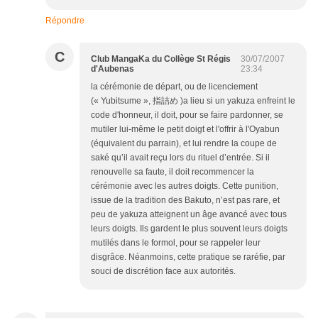
Répondre
C
Club MangaKa du Collège St Régis
30/07/2007
d'Aubenas
23:34
la cérémonie de départ, ou de licenciement
(« Yubitsume », 指詰め )a lieu si un yakuza enfreint le
code d'honneur, il doit, pour se faire pardonner, se
mutiler lui-même le petit doigt et l'offrir à l'Oyabun
(équivalent du parrain), et lui rendre la coupe de
saké qu’il avait reçu lors du rituel d’entrée. Si il
renouvelle sa faute, il doit recommencer la
cérémonie avec les autres doigts. Cette punition,
issue de la tradition des Bakuto, n’est pas rare, et
peu de yakuza atteignent un âge avancé avec tous
leurs doigts. Ils gardent le plus souvent leurs doigts
mutilés dans le formol, pour se rappeler leur
disgrâce. Néanmoins, cette pratique se raréfie, par
souci de discrétion face aux autorités.