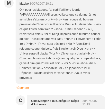
M
Maoko
30/07/2007 20:21
O.K pour les blagues, j'ai sorti l'artillerie lourde:
PAPAAAAAAAAAAAA!!! alors voilà ce que ça donne, âmes
sensibles s'abstenir.<br /> <br /> Kenji coupe du bois en
prévision de l’hiver.<br /> Il va voir Dieu et lui demande : « est-
ce que l’hiver sera froid ? »<br /> Et Dieu répond : « oui,
l’hiver sera froid ».<br /> Kenji, impressionné retourne couper
du bois. Puis il retourne voir Dieu : <br /> « L’hiver sera-t-il très
froid ? <br /> - l’hiver sera très froid »<br /> Alors Kenji
retourne couper du bois. Puis il revient voir Dieu : <br /> «
L’hiver sera-t-il glacial ?<br /> - L’hiver sera glacial.<br /> -
Comment le sais-tu ?<br /> - Quand quelqu’un coupe du bois,
ça veut dire que l’hiver est froid ».<br /> <br /> <br /> <br />
Comment dit-on « déshabille-toi » en japonais ?<br />
Réponse : Takatoukité<br /> <br /> <br /> J'vous avais
prévenus
Répondre
C
Club MangaKa du Collège St Régis
30/07/2007
d'Aubenas
21:19