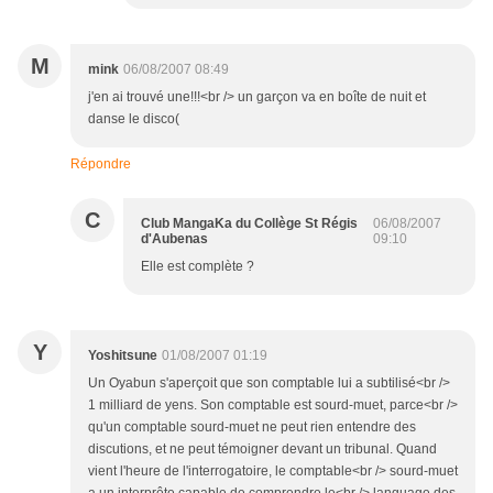
M
mink
06/08/2007 08:49
j'en ai trouvé une!!!<br /> un garçon va en boîte de nuit et
danse le disco(
Répondre
C
Club MangaKa du Collège St Régis
06/08/2007
d'Aubenas
09:10
Elle est complète ?
Y
Yoshitsune
01/08/2007 01:19
Un Oyabun s'aperçoit que son comptable lui a subtilisé<br />
1 milliard de yens. Son comptable est sourd-muet, parce<br />
qu'un comptable sourd-muet ne peut rien entendre des
discutions, et ne peut témoigner devant un tribunal. Quand
vient l'heure de l'interrogatoire, le comptable<br /> sourd-muet