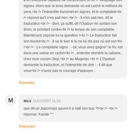
a un interprête capable de comprendre le<br /> language des
signes. Alors que le boss demande où est caché le milliard de
yens,<br /> l'interprête transmet en signes, et le comptable<br
/> répond qu'il n'en sait rien.<br /> - Il n'en sait rien, dit le
traducteur.<br /> - Bon, ça suffit, dit l'Oyabun en sortant son
9mm, le pointant contre<br /> la tempe de son comptable.
Maintenant, repose-lui la question !<br /> Le traducteur fait
son boulot<br /> - Il va te tuer si tu ne lui dis pas où est son fric
!<br /> - Le comptable signe : - ok, vous avez gagné ! le fric est
dans une valise en carton<br /> , enterrée derrière la cabane,
chez mon cousin Ginji,<br /> au Mugenjo.<br /> L'Oyabun
demande la traduction, et l'interprète de dire : - Il dit que
vous<br /> n'avez pas le courage d'appuyer...
Répondre
M
Mick
31/07/2007 11:33
que dit un Japonnais qaund il a raté son bus ?!<br /> <br />
réponse: Karate ^^
Répondre