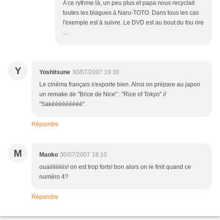
A ce rythme là, un peu plus et papa nous recyclait
toutes les blagues à Naru-TOTO. Dans tous les cas
l'exemple est à suivre. Le DVD est au bout du fou rire
...
Y
Yoshitsune
30/07/2007 19:38
Le cinéma français s'exporte bien. Ainsi on prépare au japon
un remake de "Brice de Nice" : "Rice of Tokyo" //
"Sakééééééééé".
Répondre
M
Maoko
30/07/2007 18:10
ouaiiiiiiiiiis! on est trop forts! bon alors on le finit quand ce
numéro 4?
Répondre