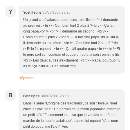
Y
Yoshitsune
30/07/2007 23:26
Un grand chef yakusa appelle ses trois fils.<br /> Il demande
au premier : <br /> - Combien font 2 plus 2 ?<br /> - Ça fait
cinq papa.<br /> <br /> Il demande au second : <br /> -
Combien font 2 plus 2 ?<br /> - Ça fait cinq papa.<br /> <br />
Il demande au troisième : <br /> - Combien font 2 plus 2 ?<br
/> Et le fils répond : <br /> - Ça fait quatre papa.<br /> <br /> Et
le père sort son couteau et coupe un doigt à son troisième fils.
<br /> Les deux autres s'exclament : <br /> - Papa, pourquoi tu
as fait ça ?<br /> - Il en savait trop...
Répondre
B
Blackjack
30/07/2007 23:18
Dans la série "L'origine des traditions", ce soir "Joyeux Noël
chez les yakusas" : Un parrain de la mafia japonaise interroge
un petit caïd "Et comment tu as su que je voulais contrôler le
marché de la nouille asiatique". L'autre lui répond "c'est mon
petit doigt qui me l'a dit". Aïe.