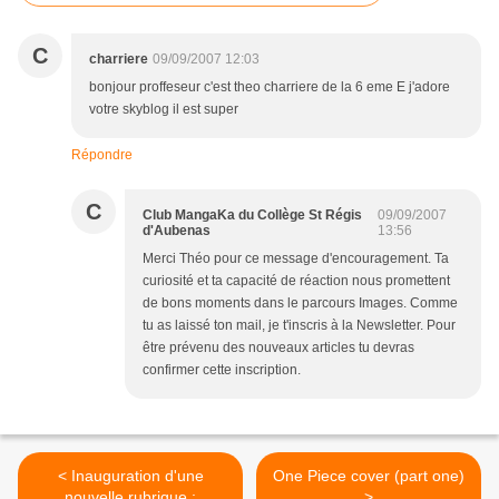
C
charriere
09/09/2007 12:03
bonjour proffeseur c'est theo charriere de la 6 eme E j'adore
votre skyblog il est super
Répondre
C
Club MangaKa du Collège St Régis
09/09/2007
d'Aubenas
13:56
Merci Théo pour ce message d'encouragement. Ta
curiosité et ta capacité de réaction nous promettent
de bons moments dans le parcours Images. Comme
tu as laissé ton mail, je t'inscris à la Newsletter. Pour
être prévenu des nouveaux articles tu devras
confirmer cette inscription.
< Inauguration d'une
One Piece cover (part one)
nouvelle rubrique :
>