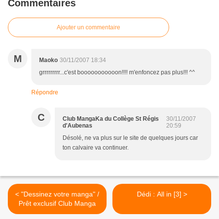
Commentaires
Ajouter un commentaire
M
Maoko
30/11/2007 18:34
grrrrrrrrr...c'est booooooooooon!!!! m'enfoncez pas plus!!! ^^
Répondre
C
Club MangaKa du Collège St Régis
30/11/2007
d'Aubenas
20:59
Désolé, ne va plus sur le site de quelques jours car
ton calvaire va continuer.
< "Dessinez votre manga" /
Dédi : All in [3] >
Prêt exclusif Club Manga