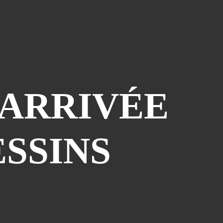
Le Coin Des Lecteurs
(41)
Zerriouh
(41)
Mystère
(41)
La Case De L'autre Tome
(38)
Festi West Country
(36)
One Piece Year
(35)
 ARRIVÉE
Dédicaces
(34)
Olivier Ferra
(34)
Parcours Images
(33)
SSINS
Soutenez Jan
(33)
Génération Manga
(31)
A La Maison
(30)
Blogman
(28)
Reno Lemaire
(28)
Culture & Loisirs (dédicaces)
(27)