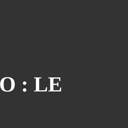
Le Coin Des Lecteurs
(41)
Zerriouh
(41)
Mystère
(41)
La Case De L'autre Tome
(38)
Festi West Country
(36)
One Piece Year
(35)
Dédicaces
(34)
Olivier Ferra
(34)
Parcours Images
(33)
 : LE
Soutenez Jan
(33)
Génération Manga
(31)
A La Maison
(30)
Blogman
(28)
Reno Lemaire
(28)
Culture & Loisirs (dédicaces)
(27)