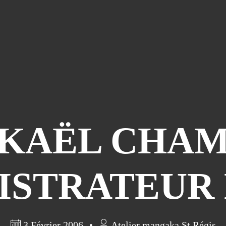
KAËL CHA
ISTRATEUR
3 Février 2006
Atelier mangaka St Régis