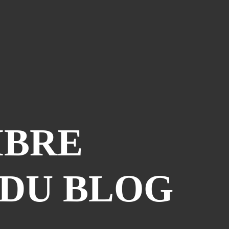
Le Coin Des Lecteurs
(41)
Zerriouh
(41)
Mystère
(41)
La Case De L'autre Tome
(38)
Festi West Country
(36)
One Piece Year
(35)
Dédicaces
(34)
Olivier Ferra
(34)
MBRE
Parcours Images
(33)
Soutenez Jan
(33)
Génération Manga
(31)
 DU BLOG
A La Maison
(30)
Blogman
(28)
Reno Lemaire
(28)
Culture & Loisirs (dédicaces)
(27)