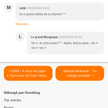
M
mink
25/03/2008 18:01
on a quand même de la chance!! ^^
Répondre
L
Le grand Mangaque
25/03/2008 20:32
<br /> Je crois aussi !! ^^. Après, faut la saisir...<br />
<br /> <br />
< GM4 / A vous de juger :
Spécial dédicace : "Le
L'Harmonie du Clair Obscur
collège invisible" /
par Little Symphonie
Donsimoni (2) >
Hébergé par Overblog
Top articles
Pages