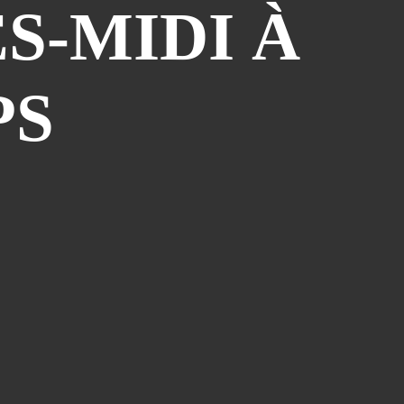
S-MIDI À
Atelier Bd St François D'assise
(26)
Voeux
(24)
Les Sisters
(22)
PS
Grapholexique
(19)
"des Nouvelles De ..."
(17)
Cosplay
(15)
Interview
(15)
La Légende Dorée
(14)
Burzet
(13)
Tombola
(13)
Les Anciens
(12)
Mangak07
(12)
Lèche-Vitrines
(10)
Miya
(10)
Partenariat Fnac
(10)