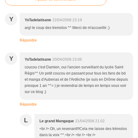
Y
YoTadelatisane
22/04/2008 23:19
arg! le coup des tremolos ^^ Merci de m'accueillir ;)
Répondre
Y
YoTadelatisane
20/04/2008 23:06
coucou c'est Damien, oui l'ancien surveillant du lycée Saint
Régis^^ Un petit coucou en passant pour tous les fans de bd
et manga d'Aubenas et de l'Ardèche (je suis en Drôme depuis
presque 1 an ^^= ) je reviendrai de temps en temps vous voir
sur ce blog ;)
Répondre
L
Le grand Mangaque
21/04/2008 21:02
<br /> Oh, un revenant!!!Cela me laisse des trémolos
dans la voix ^^.<br /> <br /> <br />