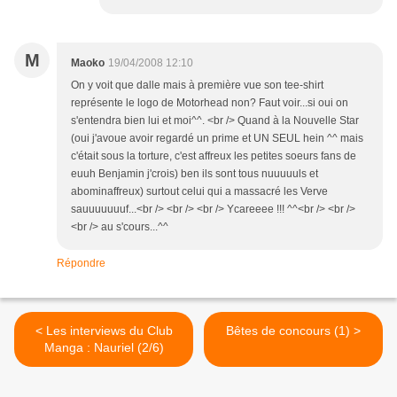
M
Maoko
19/04/2008 12:10
On y voit que dalle mais à première vue son tee-shirt
représente le logo de Motorhead non? Faut voir...si oui on
s'entendra bien lui et moi^^. <br /> Quand à la Nouvelle Star
(oui j'avoue avoir regardé un prime et UN SEUL hein ^^ mais
c'était sous la torture, c'est affreux les petites soeurs fans de
euuh Benjamin j'crois) ben ils sont tous nuuuuuls et
abominaffreux) surtout celui qui a massacré les Verve
sauuuuuuuf...<br /> <br /> <br /> Ycareeee !!! ^^<br /> <br />
<br /> au s'cours...^^
Répondre
< Les interviews du Club
Bêtes de concours (1) >
Manga : Nauriel (2/6)