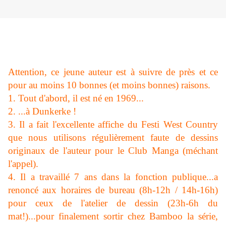
Nous poursuivons notre tour d'horizon des invités du
1er salon BD "Western et Humour" du Festi West
Country de Saint Privat (14 et 15 juin) avec BLOZ.
Attention, ce jeune auteur est à suivre de près et ce
pour au moins 10 bonnes (et moins bonnes) raisons.
1. Tout d'abord, il est né en 1969...
2. ...à Dunkerke !
3. Il a fait l'excellente affiche du Festi West Country
que nous utilisons régulièrement faute de dessins
originaux de l'auteur pour le Club Manga (méchant
l'appel).
4. Il a travaillé 7 ans dans la fonction publique...a
renoncé aux horaires de bureau (8h-12h / 14h-16h)
pour ceux de l'atelier de dessin (23h-6h du
mat!)...pour finalement sortir chez Bamboo la série,