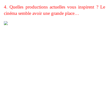
4. Quelles productions actuelles vous inspirent ? Le
cinéma semble avoir une grande place…
Toute forme artistique est une source
d’inspiration
pour
moi que ce soit la littérature, la
musique, le théâtre, la danse, la peinture ou
encore le cinéma. Je suis très curieuse des
productions de mes camarades artistes et je me
« nourris » de ce que je vois, de ce que
j’entends pour le retranscrire dans mon univers
graphique.
Par exemple, j’aime travailler en musique car les sons,
chansons m’évoquent des images, des scènes,
m’aident à réfléchir sur mes dessins.
Le cinéma a une place majeure dans mon travail. Rien