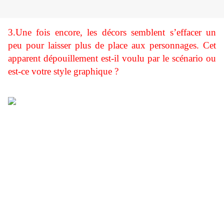
3.Une fois encore, les décors semblent s’effacer un
peu pour laisser plus de place aux personnages. Cet
apparent dépouillement est-il voulu par le scénario ou
est-ce votre style graphique ?
Je ne me suis pas aperçue de la présence
« timide » des décors. Pourtant ils sont présents
en comparaison de la plupart des mangas qui
ne laissent qu’une place bien plus restreinte aux
décors, au profit des personnages. Dans mes
planches, mes personnages ont beaucoup de
présence, c’est incontestable et les décors n’ont
pas encore un « rôle majeur « dans ce tome 2
(peut-être dans le tome 3 …). Par contre, ce