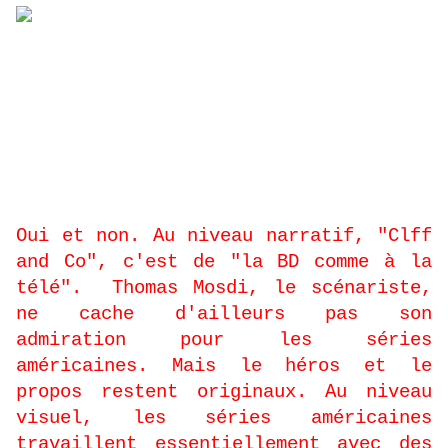
-
La collection a pour slogan « la
BD comme au cinéma » , Cliff and co
ne doit-il pas chercher ses origines
plutôt du côté des séries américaines
?
Oui et non. Au niveau narratif, "Clff
and Co", c'est de "la BD comme à la
télé".
Thomas Mosdi, le scénariste,
ne cache d'ailleurs pas son
admiration pour les séries
américaines. Mais le héros et le
propos restent originaux. Au niveau
visuel, les séries américaines
travaillent essentiellement avec des