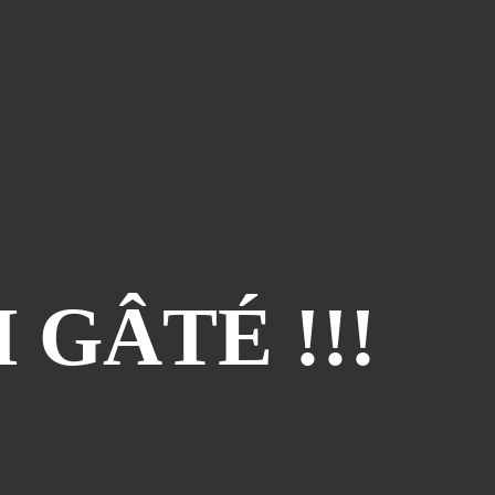
Piège À Com
(10)
20th Century Boys
(9)
Semaine Des Talents
(9)
Dédi-Festival
(8)
Prépublication
(8)
Musiques
(7)
Convention
(5)
Folktales
(5)
Le Dessin Du Mois
(5)
 GÂTÉ !!!
Partenariat Le Navire
(5)
Refondation
(5)
48hbd
(4)