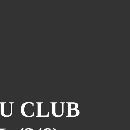
Piège À Com
(10)
20th Century Boys
(9)
Semaine Des Talents
(9)
Dédi-Festival
(8)
Prépublication
(8)
Musiques
(7)
Convention
(5)
Folktales
(5)
Le Dessin Du Mois
(5)
Partenariat Le Navire
(5)
Refondation
(5)
DU CLUB
48hbd
(4)