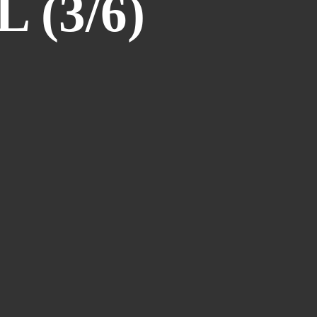
 (3/6)
PAGES
11èmes Rencontres des Cinémas
d'Europe
Album - Angels par Little
Symphonie
Album - Blogman VS Nicolin
Album - Le carton à dessins
Album - Nos amis les auteurs
Album - Prépublication : Wahl par
Clo
Album - Prépublication : Yoshi
Point par Yoshitsune
Album - Reno au pays des rêves
Album - Stéphane-Bileau