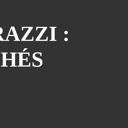
Piège À Com
(10)
20th Century Boys
(9)
AZZI :
Semaine Des Talents
(9)
Dédi-Festival
(8)
Prépublication
(8)
CHÉS
Musiques
(7)
Convention
(5)
Folktales
(5)
Le Dessin Du Mois
(5)
Partenariat Le Navire
(5)
Refondation
(5)
48hbd
(4)