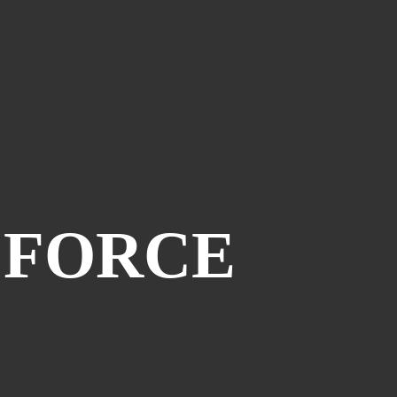
Piège À Com
(10)
20th Century Boys
(9)
Semaine Des Talents
(9)
Dédi-Festival
(8)
Prépublication
(8)
Musiques
(7)
Convention
(5)
Folktales
(5)
 FORCE
Le Dessin Du Mois
(5)
Partenariat Le Navire
(5)
Refondation
(5)
48hbd
(4)