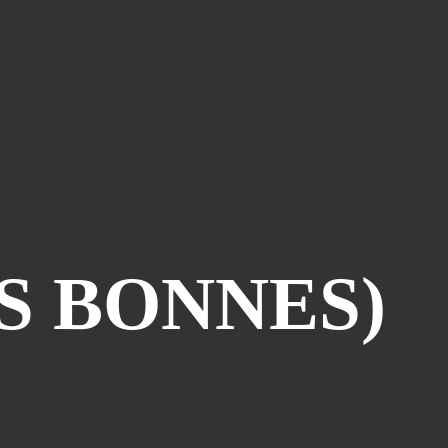
Piège À Com
(10)
20th Century Boys
(9)
Semaine Des Talents
(9)
Dédi-Festival
(8)
Prépublication
(8)
Musiques
(7)
Convention
(5)
Folktales
(5)
Le Dessin Du Mois
(5)
S BONNES)
Partenariat Le Navire
(5)
Refondation
(5)
48hbd
(4)