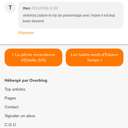
T
theo
25/11/2008 11:00
olololola j'adore le iop (le personnage avec l'epee il est trop
boen dessiné
Répondre
< La pêche miraculeuse
Les habits neufs d'Espace
d'Estelle (5/5)
Temps >
Hébergé par Overblog
Top articles
Pages
Contact
Signaler un abus
C.G.U.