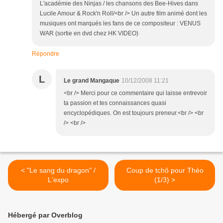
L'académie des Ninjas / les chansons des Bee-Hives dans
Lucile Amour & Rock'n Roll/<br /> Un autre film animé dont les
musiques ont marqués les fans de ce compositeur : VENUS
WAR (sortie en dvd chez HK VIDEO)
Répondre
L
Le grand Mangaque
10/12/2008 11:21
<br /> Merci pour ce commentaire qui laisse entrevoir
ta passion et tes connaissances quasi
encyclopédiques. On est toujours preneur.<br /> <br
/> <br />
< "Le sang du dragon" /
Coup de tchô pour Théo
L'expo
(1/3) >
Hébergé par Overblog