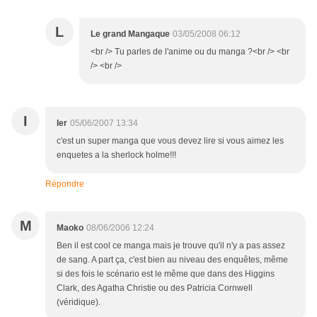
L
Le grand Mangaque
03/05/2008 06:12
<br /> Tu parles de l'anime ou du manga ?<br /> <br
/> <br />
I
Ier
05/06/2007 13:34
c'est un super manga que vous devez lire si vous aimez les
enquetes a la sherlock holme!!!
Répondre
M
Maoko
08/06/2006 12:24
Ben il est cool ce manga mais je trouve qu'il n'y a pas assez
de sang. A part ça, c'est bien au niveau des enquêtes, même
si des fois le scénario est le même que dans des Higgins
Clark, des Agatha Christie ou des Patricia Cornwell
(véridique).