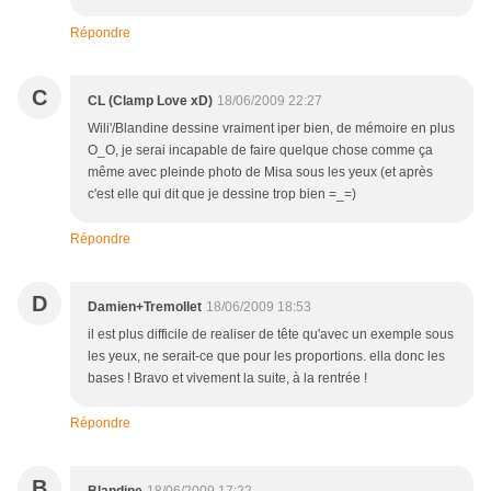
Répondre
C
CL (Clamp Love xD)
18/06/2009 22:27
Wili'/Blandine dessine vraiment iper bien, de mémoire en plus
O_O, je serai incapable de faire quelque chose comme ça
même avec pleinde photo de Misa sous les yeux (et après
c'est elle qui dit que je dessine trop bien =_=)
Répondre
D
Damien+Tremollet
18/06/2009 18:53
il est plus difficile de realiser de tête qu'avec un exemple sous
les yeux, ne serait-ce que pour les proportions. ella donc les
bases ! Bravo et vivement la suite, à la rentrée !
Répondre
B