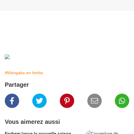
Au vu de la qualité de cette illustration de Misa
(Death Note) réalisée de mémoire par Blandine,
nous espèrons qu'elle rejoindra les troupes du
Club Manga à la rentrée.
#Mangaka en herbe
Partager
Vous aimerez aussi
Eprhem lance la nouvelle saison