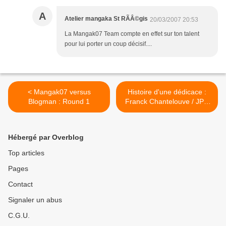
A
Atelier mangaka St RÃÂ©gis
20/03/2007 20:53
La Mangak07 Team compte en effet sur ton talent
pour lui porter un coup décisif....
< Mangak07 versus
Histoire d'une dédicace :
Blogman : Round 1
Franck Chantelouve / JPO
Samedi 24 mars 2007 >
Hébergé par Overblog
Top articles
Pages
Contact
Signaler un abus
C.G.U.