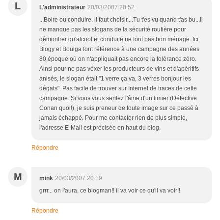
L
L'administrateur
20/03/2007 20:52
...Boire ou conduire, il faut choisir....Tu t'es vu quand t'as bu...Il
ne manque pas les slogans de la sécurité routière pour
démontrer qu'alcool et conduite ne font pas bon ménage. Ici
Blogy et Boulga font référence à une campagne des années
80,époque où on n'appliquait pas encore la tolérance zéro.
Ainsi pour ne pas véxer les producteurs de vins et d'apéritifs
anisés, le slogan était "1 verre ça va, 3 verres bonjour les
dégats". Pas facile de trouver sur Internet de traces de cette
campagne. Si vous vous sentez l'âme d'un limier (Détective
Conan quoi!), je suis preneur de toute image sur ce passé à
jamais échappé. Pour me contacter rien de plus simple,
l'adresse E-Mail est précisée en haut du blog.
Répondre
M
mink
20/03/2007 20:19
grrr... on l'aura, ce blogman!! il va voir ce qu'il va voir!!
Répondre