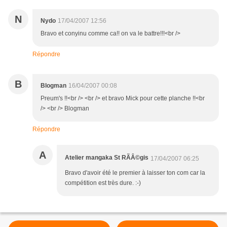
N
Nydo
17/04/2007 12:56
Bravo et conyinu comme ca!! on va le battre!!!<br />
Répondre
B
Blogman
16/04/2007 00:08
Preum's !!<br /> <br /> et bravo Mick pour cette planche !!<br
/> <br /> Blogman
Répondre
A
Atelier mangaka St RÃÂ©gis
17/04/2007 06:25
Bravo d'avoir été le premier à laisser ton com car la
compétition est très dure. :-)