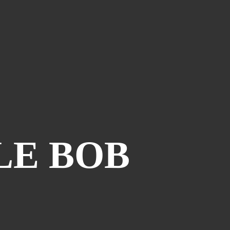
Le Coin Des Lecteurs
(41)
Zerriouh
(41)
Mystère
(41)
La Case De L'autre Tome
(38)
Festi West Country
(36)
One Piece Year
(35)
Dédicaces
(34)
Olivier Ferra
(34)
Parcours Images
(33)
LE BOB
Soutenez Jan
(33)
Génération Manga
(31)
A La Maison
(30)
.
Blogman
(28)
Reno Lemaire
(28)
Culture & Loisirs (dédicaces)
(27)