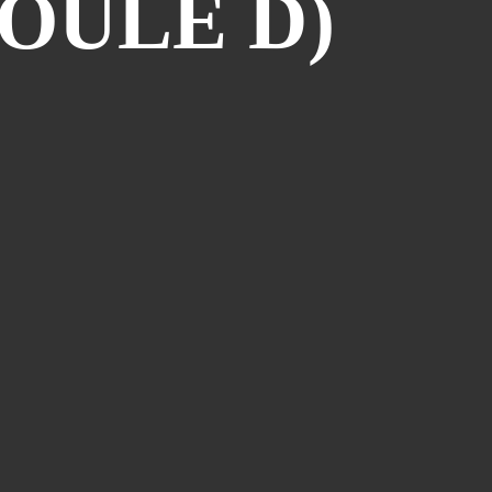
OULE D)
PAGES
11èmes Rencontres des Cinémas
d'Europe
Album - Angels par Little
Symphonie
Album - Blogman VS Nicolin
Album - Le carton à dessins
Album - Nos amis les auteurs
Album - Prépublication : Wahl par
Clo
Album - Prépublication : Yoshi
Point par Yoshitsune
Album - Reno au pays des rêves
Album - Stéphane-Bileau