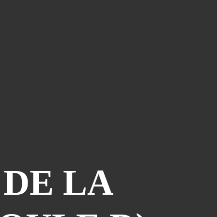
Piège À Com
(10)
20th Century Boys
(9)
Semaine Des Talents
(9)
Dédi-Festival
(8)
Prépublication
(8)
Musiques
(7)
Convention
(5)
Folktales
(5)
Le Dessin Du Mois
(5)
Partenariat Le Navire
(5)
Refondation
(5)
 DE LA
48hbd
(4)