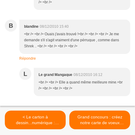
/> <br />
B
blandine
08/12/2010 15:40
<br /> <br /> Ouais j'avais trouvé !<br /> <br /> <br /> Je me
demande s'il s'agit vraiment d'une pérruque , comme dans
Shrek .. <br /> <br /> <br /> <br />
Répondre
L
Le grand Mangaque
08/12/2010 16:12
<br /> <br /> Elle a quand même meilleure mine.<br
/> <br /> <br /> <br />
< Le carton à
Grand concours : créez
dessin...numérique :
notre carte de voeux
Blandine.
officielle ! >