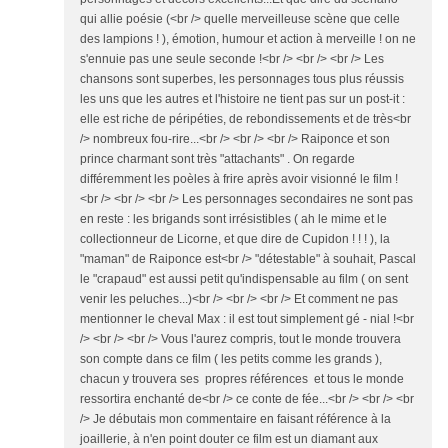
qui allie poésie (<br /> quelle merveilleuse scène que celle
des lampions ! ), émotion, humour et action à merveille ! on ne
s'ennuie pas une seule seconde !<br /> <br /> <br /> Les
chansons sont superbes, les personnages tous plus réussis
les uns que les autres et l'histoire ne tient pas sur un post-it :
elle est riche de péripéties, de rebondissements et de très<br
/> nombreux fou-rire...<br /> <br /> <br /> Raiponce et son
prince charmant sont très "attachants" . On regarde
différemment les poèles à frire après avoir visionné le film !
<br /> <br /> <br /> Les personnages secondaires ne sont pas
en reste : les brigands sont irrésistibles ( ah le mime et le
collectionneur de Licorne, et que dire de Cupidon ! ! ! ), la
"maman" de Raiponce est<br /> "détestable" à souhait, Pascal
le "crapaud" est aussi petit qu'indispensable au film ( on sent
venir les peluches...)<br /> <br /> <br /> Et comment ne pas
mentionner le cheval Max : il est tout simplement gé - nial !<br
/> <br /> <br /> Vous l'aurez compris, tout le monde trouvera
son compte dans ce film ( les petits comme les grands ),
chacun y trouvera ses propres références et tous le monde
ressortira enchanté de<br /> ce conte de fée...<br /> <br /> <br
/> Je débutais mon commentaire en faisant référence à la
joaillerie, à n'en point douter ce film est un diamant aux