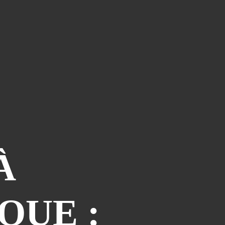
Le Coin Des Lecteurs
(41)
Zerriouh
(41)
Mystère
(41)
La Case De L'autre Tome
(38)
Festi West Country
(36)
One Piece Year
(35)
Dédicaces
(34)
Olivier Ferra
(34)
Parcours Images
(33)
Soutenez Jan
(33)
À
Génération Manga
(31)
A La Maison
(30)
Blogman
(28)
QUE :
Reno Lemaire
(28)
Culture & Loisirs (dédicaces)
(27)