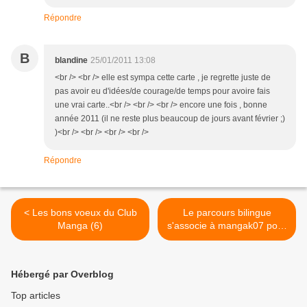
Répondre
B
blandine
25/01/2011 13:08
<br /> <br /> elle est sympa cette carte , je regrette juste de
pas avoir eu d'idées/de courage/de temps pour avoire fais
une vrai carte..<br /> <br /> <br /> encore une fois , bonne
année 2011 (il ne reste plus beaucoup de jours avant février ;)
)<br /> <br /> <br /> <br />
Répondre
< Les bons voeux du Club
Le parcours bilingue
Manga (6)
s'associe à mangak07 pour
le projet Folktales >
Hébergé par Overblog
Top articles