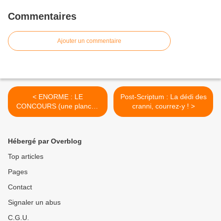
Commentaires
Ajouter un commentaire
< ENORME : LE
Post-Scriptum : La dédi des
CONCOURS (une planche
cranni, courrez-y ! >
originale de Stedo à
gagner)
Hébergé par Overblog
Top articles
Pages
Contact
Signaler un abus
C.G.U.