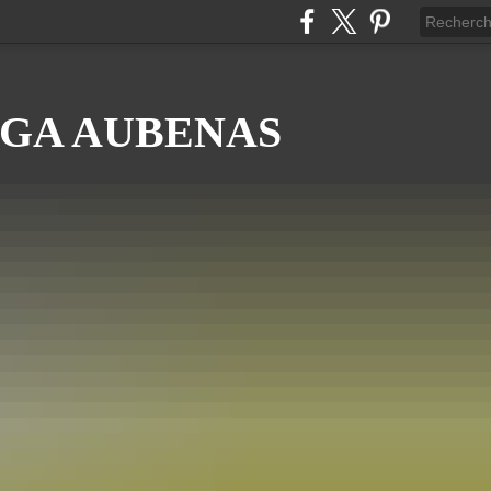
GA AUBENAS