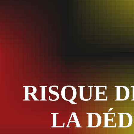
RISQUE D
LA DÉD