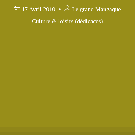
17 Avril 2010
Le grand Mangaque
Culture & loisirs (dédicaces)