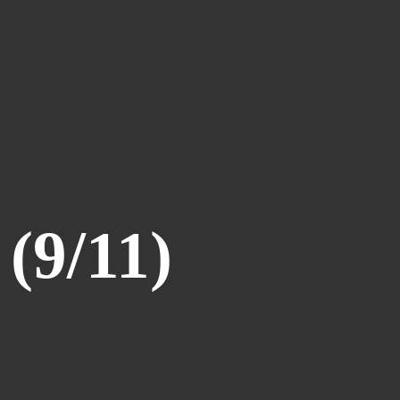
Le Coin Des Lecteurs
(41)
Zerriouh
(41)
Mystère
(41)
La Case De L'autre Tome
(38)
Festi West Country
(36)
One Piece Year
(35)
Dédicaces
(34)
Olivier Ferra
(34)
9/11)
Parcours Images
(33)
Soutenez Jan
(33)
Génération Manga
(31)
A La Maison
(30)
Blogman
(28)
Reno Lemaire
(28)
Culture & Loisirs (dédicaces)
(27)