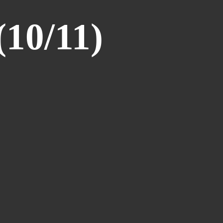
Atelier Bd St François D'assise
(26)
10/11)
Voeux
(24)
Les Sisters
(22)
Grapholexique
(19)
"des Nouvelles De ..."
(17)
Cosplay
(15)
Interview
(15)
La Légende Dorée
(14)
Burzet
(13)
Tombola
(13)
Les Anciens
(12)
Mangak07
(12)
Lèche-Vitrines
(10)
Miya
(10)
Partenariat Fnac
(10)