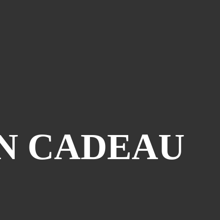
Le Coin Des Lecteurs
(41)
Zerriouh
(41)
Mystère
(41)
La Case De L'autre Tome
(38)
Festi West Country
(36)
One Piece Year
(35)
Dédicaces
(34)
Olivier Ferra
(34)
Parcours Images
(33)
UN CADEAU
Soutenez Jan
(33)
Génération Manga
(31)
A La Maison
(30)
Blogman
(28)
Reno Lemaire
(28)
Culture & Loisirs (dédicaces)
(27)