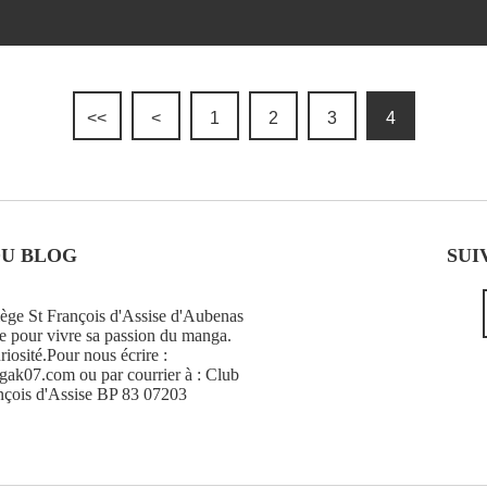
<<
<
1
2
3
4
DU BLOG
SUI
ge St François d'Assise d'Aubenas
e pour vivre sa passion du manga.
riosité.Pour nous écrire :
k07.com ou par courrier à : Club
nçois d'Assise BP 83 07203