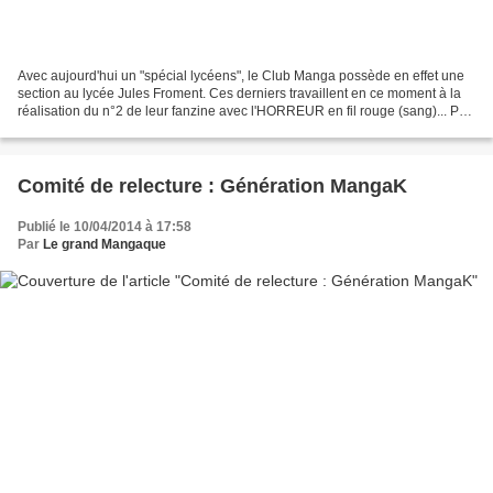
Avec aujourd'hui un "spécial lycéens", le Club Manga possède en effet une
section au lycée Jules Froment. Ces derniers travaillent en ce moment à la
réalisation du n°2 de leur fanzine avec l'HORREUR en fil rouge (sang)... Par
Louis C. Par Rachel L. Par...
Comité de relecture : Génération MangaK
Publié le 10/04/2014 à 17:58
Par
Le grand Mangaque